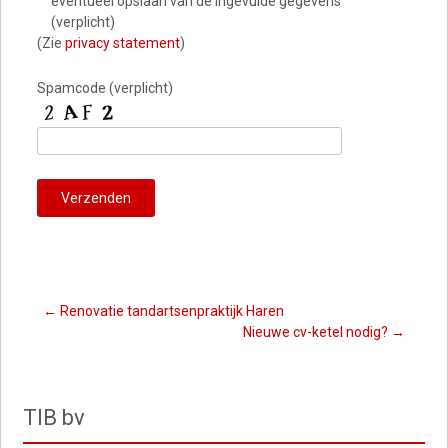
eventueel opslaan van de ingevulde gegevens
(verplicht)
(Zie
privacy statement
)
Spamcode (verplicht)
Berichten
←
Renovatie tandartsenpraktijk Haren
Nieuwe cv-ketel nodig?
→
menu
TIB bv