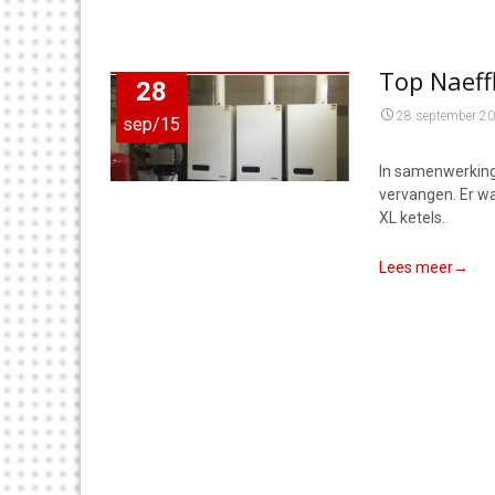
Top Naeff
28
28 september 2
sep/15
In samenwerking 
vervangen. Er wa
XL ketels.
Lees meer→