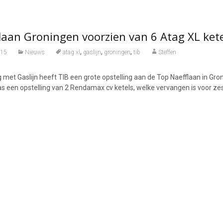
laan Groningen voorzien van 6 Atag XL kete
,
,
,
015
Nieuws
atag xl
gaslijn
groningen
tib
Steffen
met Gaslijn heeft TIB een grote opstelling aan de Top Naefflaan in Gro
s een opstelling van 2 Rendamax cv ketels, welke vervangen is voor ze