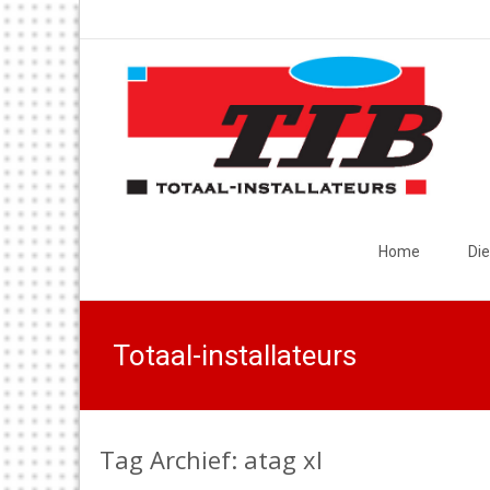
Skip
to
Home
Di
content
Totaal-installateurs
Tag Archief: atag xl