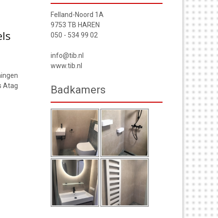
Felland-Noord 1A
9753 TB HAREN
ls
050 - 534 99 02
info@tib.nl
www.tib.nl
ningen
s Atag
Badkamers