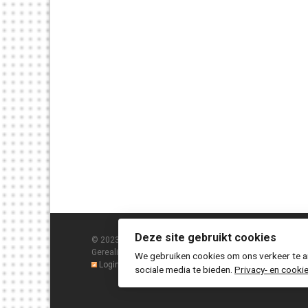
Deze site gebruikt cookies
© 2023 TIB bv Haren |
Privacy statement / disclaimer
|
Si
Gerealiseerd door
SA
We gebruiken cookies om ons verkeer te an
Login
sociale media te bieden.
Privacy- en cookie