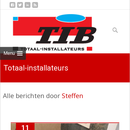
Skip
to
Zoeken
content
naar:
Menu
Totaal-installateurs
Alle berichten door
Steffen
11