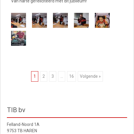
Van harte gefeliciteerd met dit jubileum!
Berichten
1
2
3
…
16
Volgende »
navigatie
TIB bv
Felland-Noord 1A
9753 TB HAREN