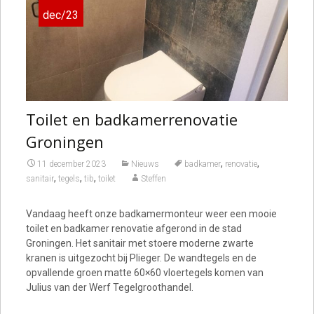
dec/23
Toilet en badkamerrenovatie
Groningen
,
,
11 december 2023
Nieuws
badkamer
renovatie
,
,
,
sanitair
tegels
tib
toilet
Steffen
Vandaag heeft onze badkamermonteur weer een mooie
toilet en badkamer renovatie afgerond in de stad
Groningen. Het sanitair met stoere moderne zwarte
kranen is uitgezocht bij Plieger. De wandtegels en de
opvallende groen matte 60×60 vloertegels komen van
Julius van der Werf Tegelgroothandel.