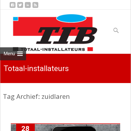
Skip
to
Zoeken
content
naar:
Menu
Totaal-installateurs
Tag Archief: zuidlaren
28