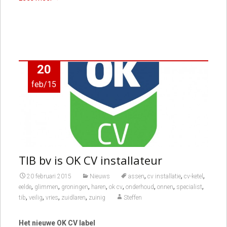
20
feb/15
TIB bv is OK CV installateur
,
,
,
20 februari 2015
Nieuws
assen
cv installatie
cv-ketel
,
,
,
,
,
,
,
,
eelde
glimmen
groningen
haren
ok cv
onderhoud
onnen
specialist
,
,
,
,
tib
veilig
vries
zuidlaren
zuinig
Steffen
Het nieuwe OK CV label