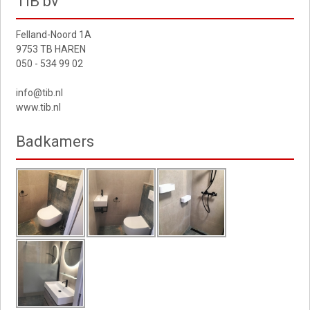
TIB bv
Felland-Noord 1A
9753 TB HAREN
050 - 534 99 02
info@tib.nl
www.tib.nl
Badkamers