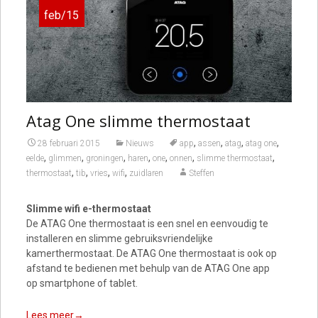
feb/15
Atag One slimme thermostaat
,
,
,
,
28 februari 2015
Nieuws
app
assen
atag
atag one
,
,
,
,
,
,
,
eelde
glimmen
groningen
haren
one
onnen
slimme thermostaat
,
,
,
,
thermostaat
tib
vries
wifi
zuidlaren
Steffen
Slimme wifi e-thermostaat
De ATAG One thermostaat is een snel en eenvoudig te
installeren en slimme gebruiksvriendelijke
kamerthermostaat. De ATAG One thermostaat is ook op
afstand te bedienen met behulp van de ATAG One app
op smartphone of tablet.
Lees meer→