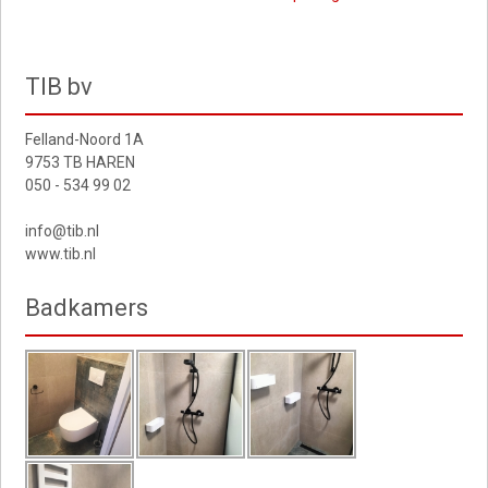
menu
TIB bv
Felland-Noord 1A
9753 TB HAREN
050 - 534 99 02
info@tib.nl
www.tib.nl
Badkamers